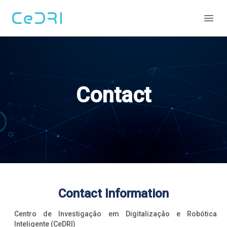
CeDRI
Open
Home
Communication
Research & Innovation
Outcomes
People
Contact
About Us
Contact
Login
Contact Information
Centro de Investigação em Digitalização e Robótica
Inteligente (CeDRI)